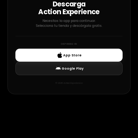
Descarga
Action Experience
Necesitas la app para continuar.
Selecciona tu tienda y descárgala gratis.
DISPONIBLE EN
App Store
Google Play
©
2026
Action Experience